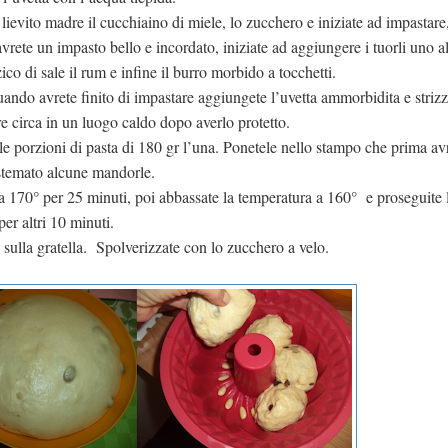
l lievito madre il cucchiaino di miele, lo zucchero e iniziate ad impastare
rete un impasto bello e incordato, iniziate ad aggiungere i tuorli uno al
zico di sale il rum e infine il burro morbido a tocchetti.
ando avrete finito di impastare aggiungete l’uvetta ammorbidita e strizz
re circa in un luogo caldo dopo averlo protetto.
e porzioni di pasta di 180 gr l’una. Ponetele nello stampo che prima av
stemato alcune mandorle.
e a 170° per 25 minuti, poi abbassate la temperatura a 160° e proseguite 
per altri 10 minuti.
e sulla gratella. Spolverizzate con lo zucchero a velo.