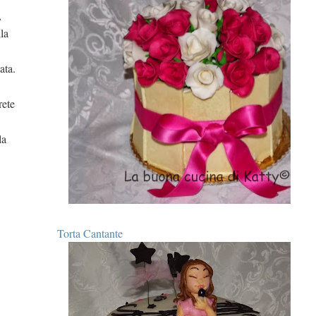
,
la
ata.
rete
la
Torta Cantante