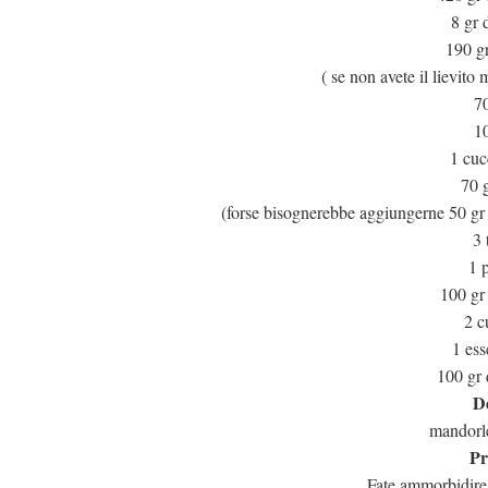
8 gr d
190 gr
( se non avete il lievito 
70
10
1 cuc
70 
(forse bisognerebbe aggiungerne 50 gr d
3 
1 p
100 gr
2 c
1 ess
100 gr 
De
mandorle
Pr
Fate ammorbidire 