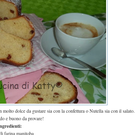
n molto dolce da gustare sia con la confettura o Nutella sia con il salato.
do e buono da provare!
ngredienti:
di farina manitoba