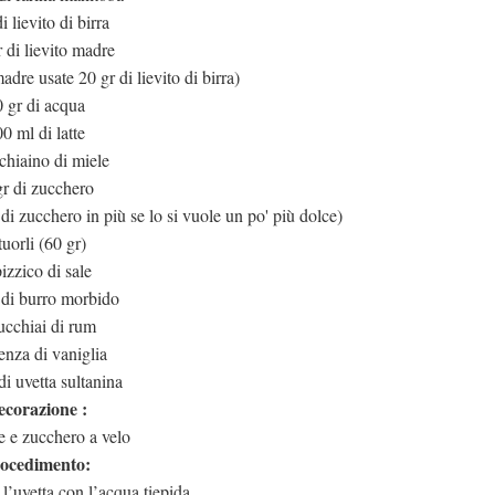
i lievito di birra
 di lievito madre
madre usate 20 gr di lievito di birra)
 gr di acqua
0 ml di latte
chiaino di miele
gr di zucchero
i zucchero in più se lo si vuole un po' più dolce)
tuorli (60 gr)
izzico di sale
 di burro morbido
ucchiai di rum
enza di vaniglia
di uvetta sultanina
corazione :
 e zucchero a velo
ocedimento:
l’uvetta con l’acqua tiepida.