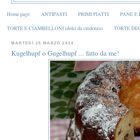
Home page
ANTIPASTI
PRIMI PIATTI
PANE E 
TORTE E CIAMBELLONI (dolci da credenza)
TORTE DE
MARTEDÌ 25 MARZO 2014
Kugelhupf o Gugelhupf ... fatto da me!