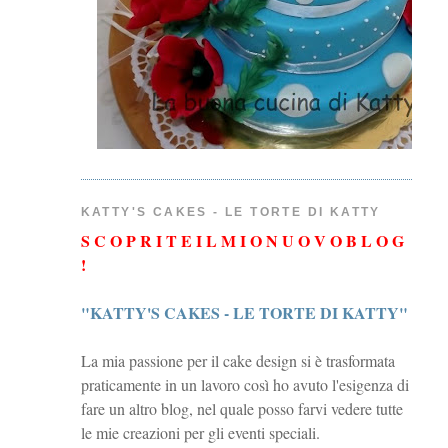
KATTY'S CAKES - LE TORTE DI KATTY
S C O P R I T E I L M I O N U O V O B L O G
!
"KATTY'S CAKES - LE TORTE DI KATTY"
La mia passione per il cake design si è trasformata
praticamente in un lavoro così ho avuto l'esigenza di
fare un altro blog, nel quale posso farvi vedere tutte
le mie creazioni per gli eventi speciali.